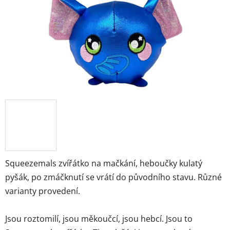
hvězdiček.
Squeezemals zvířátko na mačkání, heboučky kulatý
pyšák, po zmáčknutí se vrátí do původního stavu. Různé
varianty provedení.
Jsou roztomilí, jsou měkoučcí, jsou hebcí. Jsou to