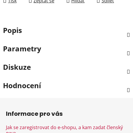
Tisk
Zeptat se
Hlídat
Sdílet
Popis
Parametry
Diskuze
Hodnocení
Z
á
Informace pro vás
p
a
Jak se zaregistrovat do e-shopu, a kam zadat členský
t