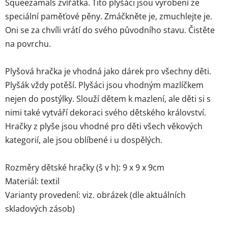
Squeezamals zvířátka. Tito plyšáci jsou vyrobení ze
speciální paměťové pěny. Zmáčkněte je, zmuchlejte je.
Oni se za chvíli vrátí do svého původního stavu. Čistěte
na povrchu.
Plyšová hračka je vhodná jako dárek pro všechny děti.
Plyšák vždy potěší. Plyšáci jsou vhodným mazlíčkem
nejen do postýlky. Slouží dětem k mazlení, ale děti si s
nimi také vytváří dekoraci svého dětského království.
Hračky z plyše jsou vhodné pro děti všech věkových
kategorií, ale jsou oblíbené i u dospělých.
Rozměry dětské hračky (š v h): 9 x 9 x 9cm
Materiál: textil
Varianty provedení: viz. obrázek (dle aktuálních
skladových zásob)