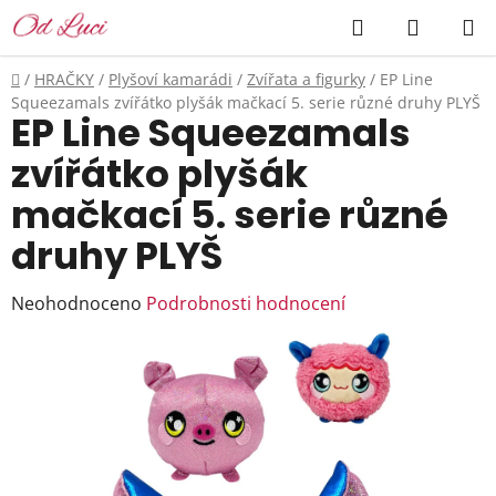
Přejít
Hledat
NÁKUP
na
KOŠÍK
obsah
Domů
/
HRAČKY
/
Plyšoví kamarádi
/
Zvířata a figurky
/
EP Line
Squeezamals zvířátko plyšák mačkací 5. serie různé druhy PLYŠ
EP Line Squeezamals
zvířátko plyšák
mačkací 5. serie různé
druhy PLYŠ
Průměrné
Neohodnoceno
Podrobnosti hodnocení
hodnocení
produktu
je
0,0
z
5