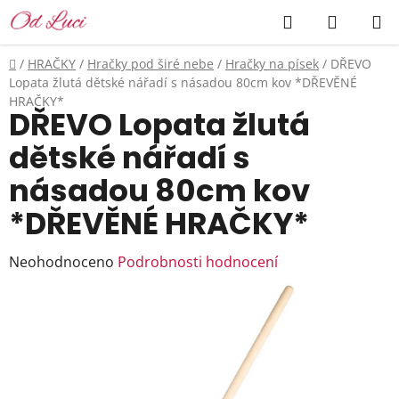
Přejít
Hledat
NÁKUP
na
KOŠÍK
obsah
Domů
/
HRAČKY
/
Hračky pod širé nebe
/
Hračky na písek
/
DŘEVO
Lopata žlutá dětské nářadí s násadou 80cm kov *DŘEVĚNÉ
HRAČKY*
DŘEVO Lopata žlutá
dětské nářadí s
násadou 80cm kov
*DŘEVĚNÉ HRAČKY*
Průměrné
Neohodnoceno
Podrobnosti hodnocení
hodnocení
produktu
je
0,0
z