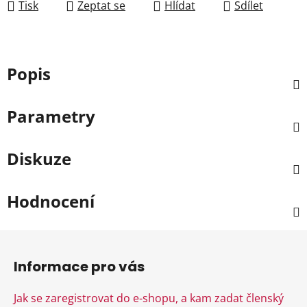
Tisk
Zeptat se
Hlídat
Sdílet
Popis
Parametry
Diskuze
Hodnocení
Z
á
Informace pro vás
p
a
Jak se zaregistrovat do e-shopu, a kam zadat členský