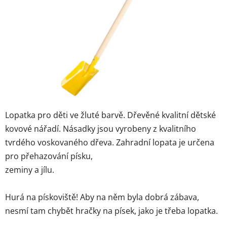
5
hvězdiček.
Lopatka pro děti ve žluté barvě. Dřevěné kvalitní dětské
kovové nářadí. Násadky jsou vyrobeny z kvalitního
tvrdého voskovaného dřeva. Zahradní lopata je určena
pro přehazování písku,
zeminy a jílu.
Hurá na pískoviště! Aby na něm byla dobrá zábava,
nesmí tam chybět hračky na písek, jako je třeba lopatka.